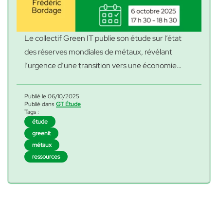
Le collectif Green IT publie son étude sur l’état
des réserves mondiales de métaux, révélant
l’urgence d’une transition vers une économie
sobre et résiliente. Le Collectif a présenté ce 6
Octobre les résultats de son étude « État des
Publié le 06/10/2025
Publié dans
GT Étude
réserves mondiales de métaux » qui dresse le bilan
Tags :
sur la disponibilité des ressources minières
étude
« L’épuisement accéléré d
essentielles
Poursuivre la lecture
greenit
métaux
ressources