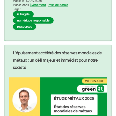
Publié le 10/07/2026
Publié dans
Évènement
,
Prise de parole
rencontrer nos experts sur le salon ou lors des
Tags :
conférences où ils interviendrons. Ce sera
ia frugale
« Retrouvez Green
l’occasion de parler
Poursuivre la lecture
numérique responsable
ressources
L’épuisement accéléré des réserves mondiales de
métaux : un défi majeur et immédiat pour notre
société