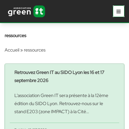
Aller au contenu principal
Aller au contenu
≡
Prima
ressources
Accueil
»
ressources
Retrouvez Green IT au SIDO Lyon les 16 et 17
septembre 2026
L’association Green IT sera présente à la 12ème
édition du SIDO Lyon. Retrouvez-nous sur le
stand E203 (zone IMPACT) à la Cité
Internationale de Lyon, les 16 et 17 septembre
prochains, afin d’échanger avec nos membres et