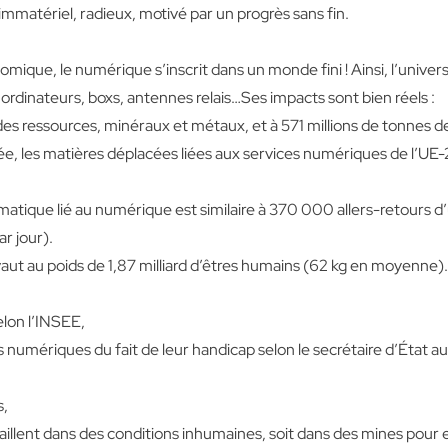
 immatériel, radieux, motivé par un progrès sans fin.
e, le numérique s’inscrit dans un monde fini ! Ainsi, l’univers
dinateurs, boxs, antennes relais…Ses impacts sont bien réels :
des ressources, minéraux et métaux, et à 571 millions de tonnes de 
, les matières déplacées liées aux services numériques de l’UE-2
matique lié au numérique est similaire à 370 000 allers-retours d
ar jour).
ut au poids de 1,87 milliard d’êtres humains (62 kg en moyenne).
selon l’INSEE
,
ces numériques du fait de leur handicap selon le secrétaire d’État 
s
,
illent dans des conditions inhumaines, soit dans des mines pour