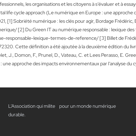
essionnels, les organisations et les citoyens à s’évaluer et à essa
ental life cycle approach (Le numérique en Europe : une approche 
21, [1] Sobriété numérique : les clés pour agir, Bordage Frédéric
merique/
[2] Du Green IT au numérique responsable : lexique des 
que-responsable-lexique-termes-de-reference/
[3] Billet de Fréd
872320
. Cette définition a été ajoutée à la deuxième édition du liv
, J., Domon, F., Prunel, D., Vateau, C. et Lees Perasso, E. GreenI
: une approche des impacts environnementaux par l’analyse du cy
L’Association qui milite pour un monde numérique
durable.