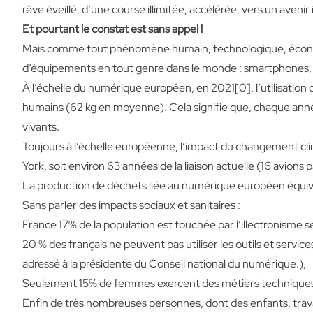
rêve éveillé, d’une course illimitée, accélérée, vers un avenir
Et pourtant le constat est sans appel !
Mais comme tout phénomène humain, technologique, économiqu
d’équipements en tout genre dans le monde : smartphones, or
À l’échelle du numérique européen, en 2021[0], l’utilisation 
humains (62 kg en moyenne). Cela signifie que, chaque année
vivants.
Toujours à l’échelle européenne, l’impact du changement cli
York, soit environ 63 années de la liaison actuelle (16 avions p
La production de déchets liée au numérique européen équiva
Sans parler des impacts sociaux et sanitaires :
France
17% de la population est touchée par l’illectronisme 
20 % des français ne peuvent pas utiliser les outils et servi
adressé à la présidente du Conseil national du numérique.),
Seulement
15% de femmes exercent des métiers technique
Enfin de très nombreuses personnes, dont des enfants, trava