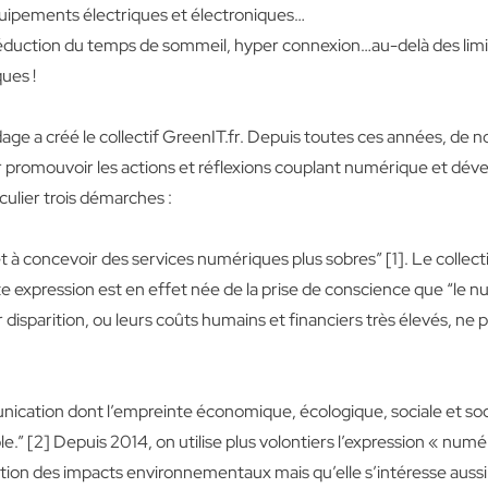
quipements électriques et électroniques…
duction du temps de sommeil, hyper connexion…au-delà des limites
ues !
e a créé le collectif GreenIT.fr. Depuis toutes ces années,
de n
ur promouvoir les actions et réflexions couplant numérique et dé
culier trois démarches :
 concevoir des services numériques plus sobres” [1]. Le collectif
 expression est en effet née de la prise de conscience que “le n
 disparition, ou leurs coûts humains et financiers très élevés, n
ication dont l’empreinte économique, écologique, sociale et socié
le.” [2] Depuis 2014, on utilise plus volontiers l’expression « n
ction des impacts environnementaux mais qu’elle s’intéresse aus