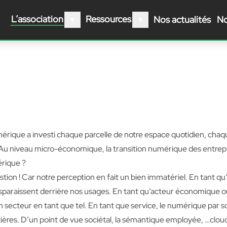
L’association
Ressources
Nos actualités
No
Ouvrir le sous-menu
Ouvrir le sous-menu
▼
▼
mérique a investi chaque parcelle de notre espace quotidien, ch
. Au niveau micro-économique, la transition numérique des entrep
érique ?
estion ! Car notre perception en fait un bien immatériel. En tant qu
isparaissent derrière nos usages. En tant qu’acteur économique ou
 un secteur en tant que tel. En tant que service, le numérique par 
ntières. D’un point de vue sociétal, la sémantique employée, …cloud