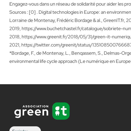
Engagez-vous dans un réseau de solidarité pour aider les prof
Sources : [0] . Digital technologies in Europe: an environm
Lorraine de Montenay, Frédéric Bordage & al., GreenIT.fr, 20
2019,
https://www.buchetchastel.fr/catalogue/sobriete-nu
2018,
https://www.greenit.fr/2018/05/31/green-it-numeri
2021,
https://twitter.com/greenit/status/1351085007666
*Bordage, F., de Montenay, L., Benqassem, S., Delmas-Orgelet
environmental life cycle approach (Le numérique en Europe 