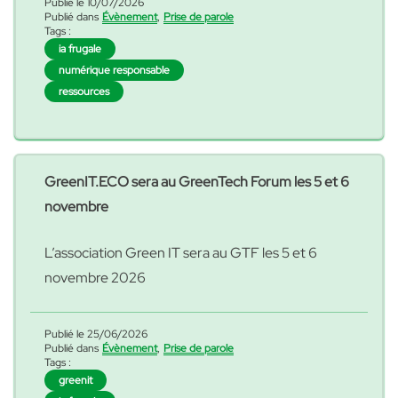
Publié le 10/07/2026
Publié dans
Évènement
,
Prise de parole
rencontrer nos experts sur le salon ou lors des
Tags :
conférences où ils interviendrons. Ce sera
ia frugale
« Retrouvez Green
l’occasion de parler
Poursuivre la lecture
numérique responsable
ressources
GreenIT.ECO sera au GreenTech Forum les 5 et 6
novembre
L’association Green IT sera au GTF les 5 et 6
novembre 2026
Publié le 25/06/2026
Publié dans
Évènement
,
Prise de parole
Tags :
greenit