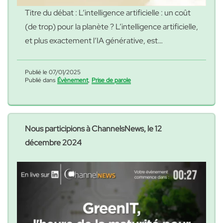
Titre du débat : L’intelligence artificielle : un coût
(de trop) pour la planète ? L’intelligence artificielle,
et plus exactement l’IA générative, est
omniprésente aujourd’hui dans nos vies. Elle a
révolutionné nos usages numériques au quotidien,
Publié le 07/01/2025
Publié dans
Évènement
,
Prise de parole
permettant aux systèmes GPS de calculer nos
itinéraires ou à nos claviers de smartphone de
« Frédérique Bordag
prévoir le mot que
Poursuivre la lecture
Nous participions à ChannelsNews, le 12
décembre 2024