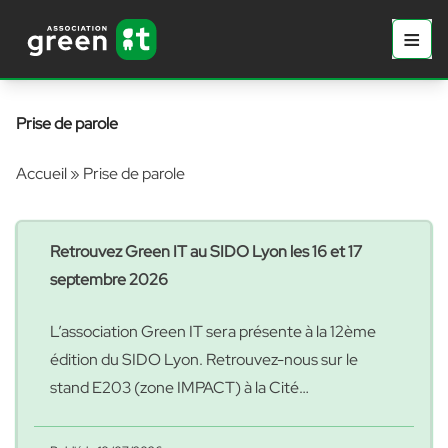
Aller au contenu principal
Aller au contenu
≡
Prima
Prise de parole
Accueil
»
Prise de parole
Retrouvez Green IT au SIDO Lyon les 16 et 17
septembre 2026
L’association Green IT sera présente à la 12ème
édition du SIDO Lyon. Retrouvez-nous sur le
stand E203 (zone IMPACT) à la Cité
Internationale de Lyon, les 16 et 17 septembre
prochains, afin d’échanger avec nos membres et