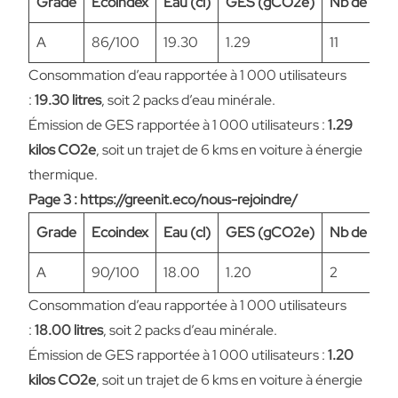
Grade
Ecoindex
Eau (cl)
GES (gCO2e)
Nb de req
A
86/100
19.30
1.29
11
Consommation d’eau rapportée à 1 000 utilisateurs
:
19.30 litres
, soit 2 packs d’eau minérale.
Émission de GES rapportée à 1 000 utilisateurs :
1.29
kilos CO2e
, soit un trajet de 6 kms en voiture à énergie
thermique.
Page 3 : https://greenit.eco/nous-rejoindre/
Grade
Ecoindex
Eau (cl)
GES (gCO2e)
Nb de req
A
90/100
18.00
1.20
2
Consommation d’eau rapportée à 1 000 utilisateurs
:
18.00 litres
, soit 2 packs d’eau minérale.
Émission de GES rapportée à 1 000 utilisateurs :
1.20
kilos CO2e
, soit un trajet de 6 kms en voiture à énergie