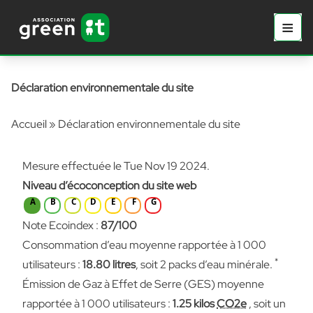
Aller au contenu principal
Aller au contenu
≡
Prima
Déclaration environnementale du site
Accueil
»
Déclaration environnementale du site
Mesure effectuée le Tue Nov 19 2024.
Niveau d’écoconception du site web
A
B
C
D
E
F
G
Note Ecoindex :
87/100
Consommation d’eau moyenne rapportée à 1 000
*
utilisateurs :
18.80 litres
, soit 2 packs d’eau minérale.
Émission de Gaz à Effet de Serre (GES) moyenne
rapportée à 1 000 utilisateurs :
1.25 kilos
CO2e
, soit un