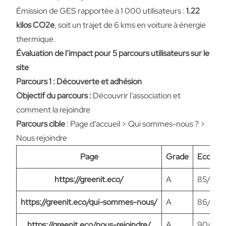
Émission de GES rapportée à 1 000 utilisateurs :
1.22
kilos CO2e
, soit un trajet de 6 kms en voiture à énergie
thermique.
Évaluation de l’impact pour 5 parcours utilisateurs sur le
site
Parcours 1 : Découverte et adhésion
Objectif du parcours :
Découvrir l’association et
comment la rejoindre
Parcours cible
: Page d’accueil > Qui sommes-nous ? >
Nous rejoindre
Page
Grade
Ecoinde
https://greenit.eco/
A
85/100
https://greenit.eco/qui-sommes-nous/
A
86/100
https://greenit.eco/nous-rejoindre/
A
90/100