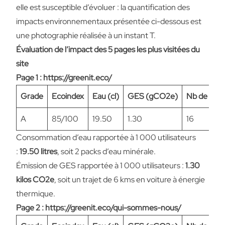
elle est susceptible d’évoluer : la quantification des
impacts environnementaux présentée ci-dessous est
une photographie réalisée à un instant T.
Évaluation de l’impact des 5 pages les plus visitées du
site
Page 1 : https://greenit.eco/
Grade
Ecoindex
Eau (cl)
GES (gCO2e)
Nb de req
A
85/100
19.50
1.30
16
Consommation d’eau rapportée à 1 000 utilisateurs
:
19.50 litres
, soit 2 packs d’eau minérale.
Émission de GES rapportée à 1 000 utilisateurs :
1.30
kilos CO2e
, soit un trajet de 6 kms en voiture à énergie
thermique.
Page 2 : https://greenit.eco/qui-sommes-nous/