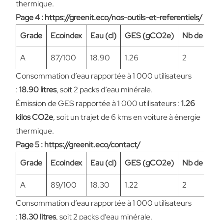
thermique.
Page 4 : https://greenit.eco/nos-outils-et-referentiels/
Grade
Ecoindex
Eau (cl)
GES (gCO2e)
Nb de req
A
87/100
18.90
1.26
2
Consommation d’eau rapportée à 1 000 utilisateurs
:
18.90 litres
, soit 2 packs d’eau minérale.
Émission de GES rapportée à 1 000 utilisateurs :
1.26
kilos CO2e
, soit un trajet de 6 kms en voiture à énergie
thermique.
Page 5 : https://greenit.eco/contact/
Grade
Ecoindex
Eau (cl)
GES (gCO2e)
Nb de req
A
89/100
18.30
1.22
2
Consommation d’eau rapportée à 1 000 utilisateurs
:
18.30 litres
, soit 2 packs d’eau minérale.