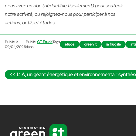
nous avec un don
(déductible fiscalement) pour soutenir
notre activité, ou
rejoignez-nous
pour participer à nos
actions, outils et études.
Publié le
Publié
GT Étude
Tags
étude
green it
ia frugale
inte
09/04/2026
dans
:
Navigation
Article précédent :
de
L’IA, un géant énergétique et environnemental : synthès
l’article