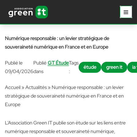
Aller au contenu principal
Aller au contenu
≡
Prima
Numérique responsable : un levier stratégique de
souveraineté numérique en France et en Europe
Publié le
Publié
GT Étude
Tags
étude
green it
ia
09/04/2026
dans
:
Accueil
»
Actualités
»
Numérique responsable : un levier
stratégique de souveraineté numérique en France et en
Europe
L’Association Green IT publie son étude sur les liens entre
numérique responsable et souveraineté numérique,